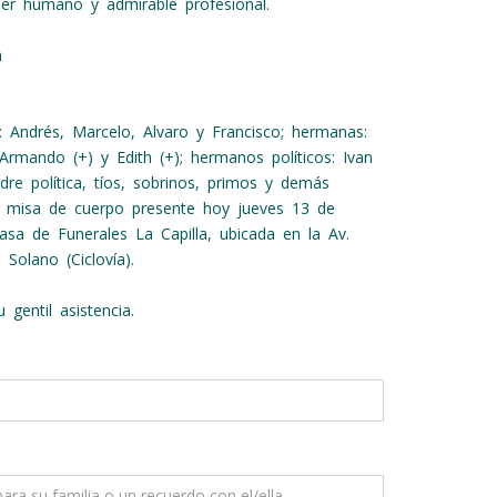
 ser humano y admirable profesional.
a
os: Andrés, Marcelo, Alvaro y Francisco; hermanas:
 Armando (+) y Edith (+); hermanos políticos: Ivan
re política, tíos, sobrinos, primos y demás
 la misa de cuerpo presente hoy jueves 13 de
asa de Funerales La Capilla, ubicada en la Av.
 Solano (Ciclovía).
 gentil asistencia.